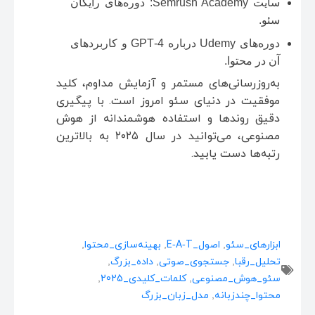
سایت Semrush Academy: دوره‌های رایگان
سئو.
دوره‌های Udemy درباره GPT‑4 و کاربردهای
آن در محتوا.
به‌روزرسانی‌های مستمر و آزمایش مداوم، کلید
موفقیت در دنیای سئو امروز است. با پیگیری
دقیق روندها و استفاده هوشمندانه از هوش
مصنوعی، می‌توانید در سال ۲۰۲۵ به بالاترین
رتبه‌ها دست یابید.
ابزارهای_سئو
,
اصول_E‑A‑T
,
بهینه‌سازی_محتوا
,
تحلیل_رقبا
,
جستجوی_صوتی
,
داده_بزرگ
,
سئو_هوش_مصنوعی
,
کلمات_کلیدی_2025
,
محتوا_چندزبانه
,
مدل_زبان_بزرگ