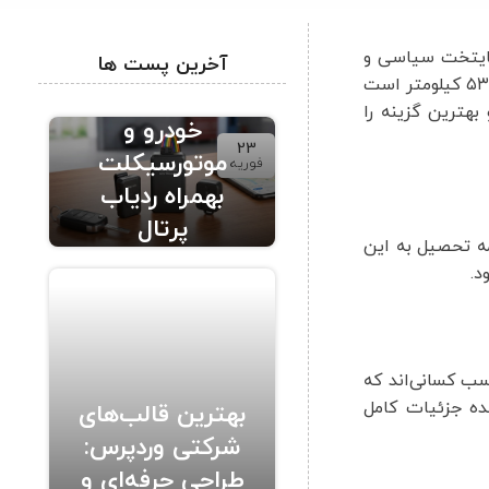
 پایتخت سیاسی و
آخرین پست ها
اقتصادی کشور، مقصد بسیاری از سفرهای کاری، تجاری و درمانی مسافران تبریزی محسوب می‌شود. فاصله هوایی تبریز تا تهران حدود ۵۳۰ کیلومتر است
ردیاب حرفه ای
بهترین گزینه را
خودرو و
23
موتورسیکلت
فوریه
بهمراه ردیاب
پرتال
مه تحصیل به این
د.
سب کسانی‌اند که
هده جزئیات کامل
بهترین قالب‌های
شرکتی وردپرس:
طراحی حرفه‌ای و