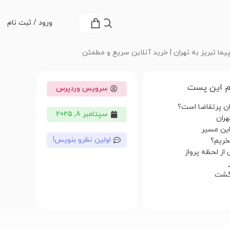
تومان
0
ورود / ثبت نام
یما تبریز به تهران | خرید آنلاین سریع و مطمئن
 این پست
سرویس وردپرس
ران پرتقاضا است؟
سپتامبر 8, 2025
هران
 این مسیر
اولین نظرو بنویس!
بخریم؟
 از لحظه پرواز
رگشت