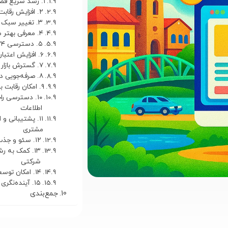
۱. رشد سریع فضای دیجیتال در آمل
۲. افزایش رقابت میان کسب‌وکارها
۳. تغییر سبک خرید مردم
۴. معرفی بهتر محصولات و خدمات
۵. دسترسی ۲۴ ساعته مشتریان
۶. افزایش اعتبار کسب‌وکار
۷. گسترش بازار فراتر از آمل
۸. صرفه‌جویی در هزینه تبلیغات
۹. امکان رقابت با برندهای بزرگ
۱۰. دسترسی را
اطلاعات
۱۱. پشتیبانی و 
مشتری
۱۲. سئو و جذب مشتری از گوگل
۱۳. کمک به 
شرکتی
۱۴. امکان توسعه و فروش آنلاین
۱۵. آینده‌نگری برای بقا در بازار
جمع‌بندی