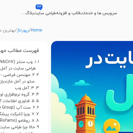
VIP
سرویس ها و خدمات
قالب و افزونه
طراحی سایت
بلاگ
…
Home
رپورتاژ
بهترین ط
فهرست مطالب مهم
طراحی سایت در آمل
۲. مهندس فیاضی 
سئو در آمل مازندران
۳. آمل وب
۴. گروه نرم‌افزاری اوجاسافت
۵. فناوری اطلاعات آمل نوین
۶. ست آپ (Setup Group)
۷. ویرا (شرکت پیشگام ویرا)
۸. روفامو (Rofamo)
حالا چرا طراحی سایت