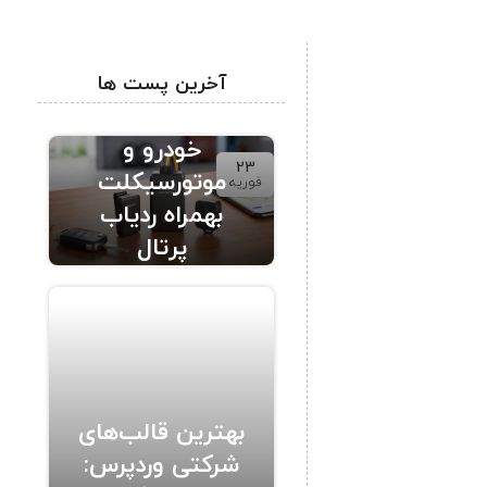
آخرین پست ها
ردیاب حرفه ای
خودرو و
23
موتورسیکلت
فوریه
بهمراه ردیاب
پرتال
بهترین قالب‌های
شرکتی وردپرس: