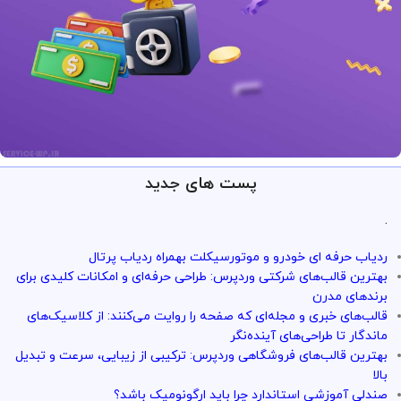
پست های جدید
ارائه خدمات با تضمین!
تو سرویس وردپرس همه چی تضمین
.
بازگشت وجه داره
ردیاب حرفه ای خودرو و موتورسیکلت بهمراه ردیاب پرتال
با خیال راحت میتونی از خدمات و سرویس ها استفاده کنی
بهترین قالب‌های شرکتی وردپرس: طراحی حرفه‌ای و امکانات کلیدی برای
برندهای مدرن
قالب‌های خبری و مجله‌ای که صفحه را روایت می‌کنند: از کلاسیک‌های
ماندگار تا طراحی‌های آینده‌نگر
بهترین قالب‌های فروشگاهی وردپرس: ترکیبی از زیبایی، سرعت و تبدیل
بالا
صندلی آموزشی استاندارد چرا باید ارگونومیک باشد؟