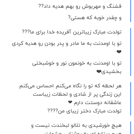
قشنگ و مهربوش رو بهم هدیه داد??
و چقدر خوبه که هستی?
تولدت مبارک زیباترین آفریده خدا برای ما???
تو با اومدنت به ما مادر و پدر بودن رو هدیه کردی
❤️
تو با اومدنت به خونمون نور و خوشبختی
بخشیدی❤️
هر لحظه که تو را نگاه می‌کنم احساس می‌کنم
این زندگی پر از شادی و لحظات زیباست
عاشقانه دوستت دارم ❤
تولدت مبارک دختر زیبای من????
هیچ خورشیدی به تلالو لبخندت نیست و
هیج ستاره ای به روشنایی چشمات