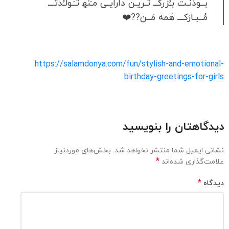
بــودَنَـت بـُزرگــ تَـریـن دارایـی مـَنه‍ تـَـولـُدَتـــ
مُــبـارَکـــ هَمه مَــن??❤️
https://salamdonya.com/fun/stylish-and-emotional-
birthday-greetings-for-girls
دیدگاهتان را بنویسید
نشانی ایمیل شما منتشر نخواهد شد.
بخش‌های موردنیاز
*
علامت‌گذاری شده‌اند
*
دیدگاه