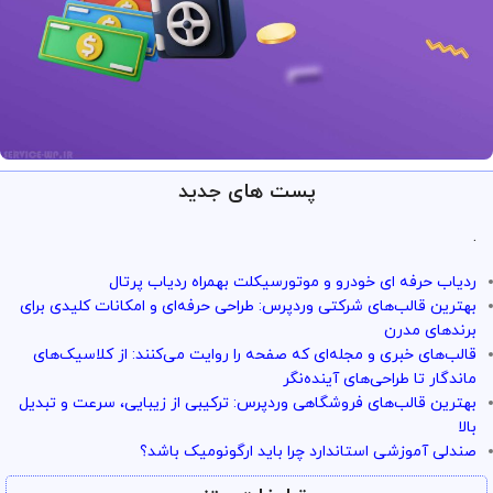
پست های جدید
ارائه خدمات با تضمین!
تو سرویس وردپرس همه چی تضمین
.
بازگشت وجه داره
ردیاب حرفه ای خودرو و موتورسیکلت بهمراه ردیاب پرتال
با خیال راحت میتونی از خدمات و سرویس ها استفاده کنی
بهترین قالب‌های شرکتی وردپرس: طراحی حرفه‌ای و امکانات کلیدی برای
برندهای مدرن
قالب‌های خبری و مجله‌ای که صفحه را روایت می‌کنند: از کلاسیک‌های
ماندگار تا طراحی‌های آینده‌نگر
بهترین قالب‌های فروشگاهی وردپرس: ترکیبی از زیبایی، سرعت و تبدیل
بالا
صندلی آموزشی استاندارد چرا باید ارگونومیک باشد؟