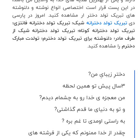
در این پست قرار است اختصاصی انواع نوشته و دلنوشته
های تبریک تولد دختر ار مشاهده کنید. امروز در پارسی
دی
تبریک تولد دخترانه
شیک؛ تبریک تولد دخترانه فانتزی؛
تبریک تولد دخترانه کوتاه؛ تبریک تولد دخترانه شیک از
طرف مادر؛ دلنوشته برای تبریک تولد دخترم؛ تولدت مبارک
دخترم
را مشاهده کنید.
دخترِ زیبایِ من?
۳سال پیش تو همین لحظه
من معجزه ی خدا رو به چشمام دیدم?
و تو به دنیای ما قدم گذاشتی?
به راستی اومدی تا غم بره ?
چقدر از خدا ممنونم که یکی از فرشته های