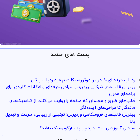
پست های جدید
ارائه خدمات با تضمین!
تو سرویس وردپرس همه چی تضمین
.
بازگشت وجه داره
ردیاب حرفه ای خودرو و موتورسیکلت بهمراه ردیاب پرتال
با خیال راحت میتونی از خدمات و سرویس ها استفاده کنی
بهترین قالب‌های شرکتی وردپرس: طراحی حرفه‌ای و امکانات کلیدی برای
برندهای مدرن
قالب‌های خبری و مجله‌ای که صفحه را روایت می‌کنند: از کلاسیک‌های
ماندگار تا طراحی‌های آینده‌نگر
بهترین قالب‌های فروشگاهی وردپرس: ترکیبی از زیبایی، سرعت و تبدیل
بالا
صندلی آموزشی استاندارد چرا باید ارگونومیک باشد؟