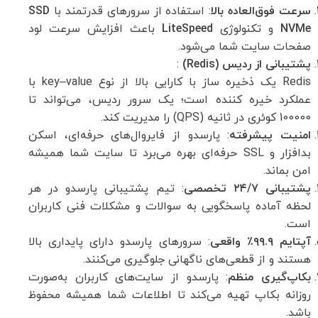
سرعت فوق‌العاده بالا
: استفاده از سرورهای قدرتمند با
SSD
NVMe
و تکنولوژی
LiteSpeed
باعث افزایش سرعت لود
صفحات سایت شما می‌شود.
پشتیبانی از ردیس (Redis)
:
Redis یک ذخیره ساز با کارایی بالا از نوع key–value با
عملکرد خیره کننده است؛ یک سرور ردیس، می‌تواند تا
100000 کوئری در ثانیه (QPS) را مدیریت کند.
امنیت پیشرفته
: پارسدو از فایروال‌های حرفه‌ای، اسکن
بدافزار و SSL حرفه‌ای بهره می‌برد تا سایت شما همیشه
امن بماند.
پشتیبانی ۲۴/۷ تخصصی
: تیم پشتیبانی پارسدو در هر
لحظه آماده پاسخگویی به سوالات و مشکلات فنی کاربران
است.
آپتایم ۹۹.۹٪ واقعی
: سرورهای پارسدو دارای پایداری بالا
هستند و از قطعی‌های ناگهانی جلوگیری می‌کنند.
بکاپ‌گیری منظم
: پارسدو از سایت‌های کاربران به‌صورت
روزانه بکاپ تهیه می‌کند تا اطلاعات شما همیشه محفوظ
باشد.