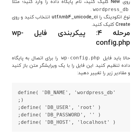
روی
New
کلیک کنید، نام پایگاه داده را وارد کنید؛ مثلاً
.
wordpress_db
نوع انکودینگ را
utf8mb4_unicode_ci
انتخاب کنید و روی
Create
کلیک کنید.
مرحله ۴: پیکربندی فایل wp-
config.php
حالا باید فایل
wp-config.php
را برای اتصال به پایگاه
داده تنظیم کنید. این فایل را با یک ویرایشگر متن باز کنید
و مقادیر زیر را تغییر دهید:
define( 'DB_NAME', 'wordpress_db' 
define( 'DB_HOST', 'localhost' );
