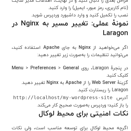
مراحل بعدی را دنبال کنید و در نهایت، اطلاعات مدیر سایت
(نام کاربری، رمز عبور، ایمیل) را وارد کنید.
نصب را تکمیل کنید و وارد داشبورد وردپرس شوید.
نمونهٔ عملی: تغییر مسیر به Nginx در
Laragon
اگر می‌خواهید از
Nginx
به جای
Apache
استفاده کنید،
می‌توانید تنظیمات را به‌صورت زیر تغییر دهید:
در پنجرهٔ Laragon، روی
General
>
Preferences
>
Menu
کلیک کنید.
گزینهٔ
Web Server
را از
Apache
به
Nginx
تغییر دهید.
Laragon را ریستارت کنید.
آدرس
http://localhost/my-wordpress-site
را باز کنید؛ وردپرس به‌صورت صحیح کار می‌کند.
نکات امنیتی برای محیط لوکال
اگرچه محیط لوکال برای توسعه مناسب است، ولی نکات