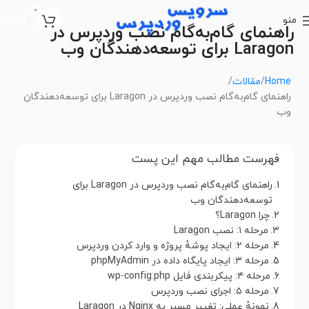
0
منو
تومان
0
راهنمای گام‌به‌گام نصب وردپرس در
Laragon برای توسعه‌دهندگان وب
Home
مقالات
راهنمای گام‌به‌گام نصب وردپرس در Laragon برای توسعه‌دهندگان
وب
فهرست مطالب مهم این پست
راهنمای گام‌به‌گام نصب وردپرس در Laragon برای
توسعه‌دهندگان وب
چرا Laragon؟
مرحله ۱: نصب Laragon
مرحله ۲: ایجاد پوشهٔ پروژه و وارد کردن وردپرس
مرحله ۳: ایجاد پایگاه داده در phpMyAdmin
مرحله ۴: پیکربندی فایل wp-config.php
مرحله ۵: اجرای نصب وردپرس
نمونهٔ عملی: تغییر مسیر به Nginx در Laragon