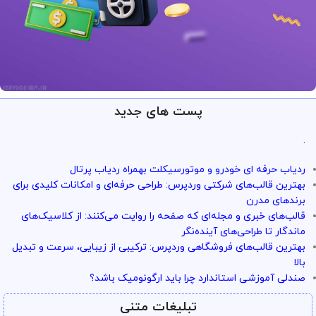
پست های جدید
ارائه خدمات با تضمین!
تو سرویس وردپرس همه چی تضمین
.
بازگشت وجه داره
ردیاب حرفه ای خودرو و موتورسیکلت بهمراه ردیاب پرتال
با خیال راحت میتونی از خدمات و سرویس ها استفاده کنی
بهترین قالب‌های شرکتی وردپرس: طراحی حرفه‌ای و امکانات کلیدی برای
برندهای مدرن
قالب‌های خبری و مجله‌ای که صفحه را روایت می‌کنند: از کلاسیک‌های
ماندگار تا طراحی‌های آینده‌نگر
بهترین قالب‌های فروشگاهی وردپرس: ترکیبی از زیبایی، سرعت و تبدیل
بالا
صندلی آموزشی استاندارد چرا باید ارگونومیک باشد؟
تبلیغات متنی