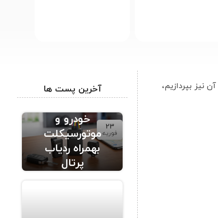
ن نیز بپردازیم،
آخرین پست ها
ردیاب حرفه ای
خودرو و
23
موتورسیکلت
فوریه
بهمراه ردیاب
پرتال