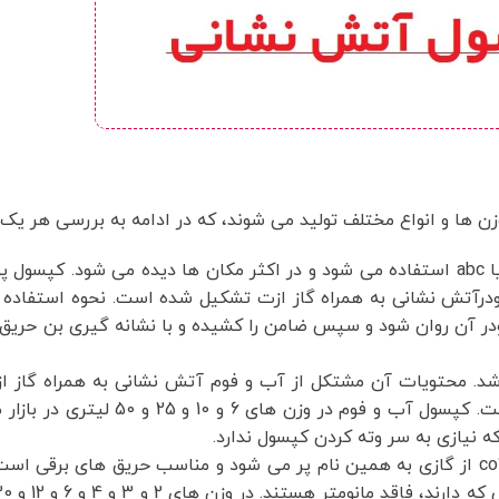
زن ها و انواع مختلف تولید می شوند، که در ادامه به بررسی هر یک 
کپسول پودر و گاز : از این کپسول برای اطفاء حریق گروه های bc یا abc استفاده می شود و در اکثر مکان ها دیده م
پودرآتش نشانی به همراه گاز ازت تشکیل شده است. نحوه استفاده 
ودر آن روان شود و سپس ضامن را کشیده و با نشانه گیری بن حریق 
باشد. محتویات آن مشتکل از آب و فوم آتش نشانی به همراه گاز ا
اطفای حریق مواد درون سوز مانند کارتن و چوب بسیار مناسب است. کپس
ه نیازی به سر وته کردن کپسول ندارد.
کپسول آتش نشانی co2 : کپسول های دی اکسید کربن یا همان co2 از گازی به همین نام پر می شود و مناسب حریق ه