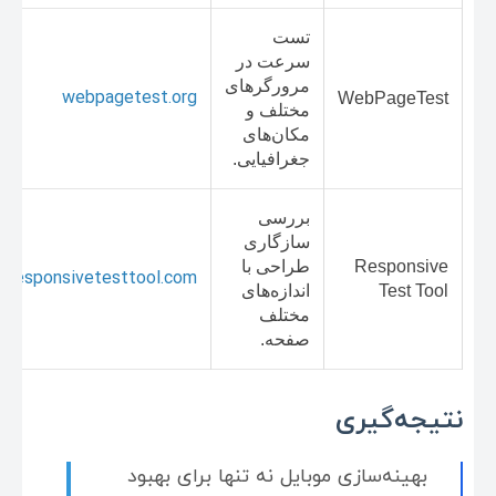
تست
سرعت در
مرورگرهای
webpagetest.org
WebPageTest
مختلف و
مکان‌های
جغرافیایی.
بررسی
سازگاری
Responsive
طراحی با
responsivetesttool.com
Test Tool
اندازه‌های
مختلف
صفحه.
نتیجه‌گیری
بهینه‌سازی موبایل نه تنها برای بهبود