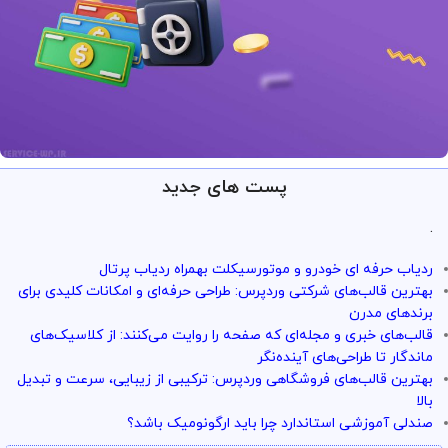
پست های جدید
ارائه خدمات با تضمین!
تو سرویس وردپرس همه چی تضمین
.
بازگشت وجه داره
ردیاب حرفه ای خودرو و موتورسیکلت بهمراه ردیاب پرتال
با خیال راحت میتونی از خدمات و سرویس ها استفاده کنی
بهترین قالب‌های شرکتی وردپرس: طراحی حرفه‌ای و امکانات کلیدی برای
برندهای مدرن
قالب‌های خبری و مجله‌ای که صفحه را روایت می‌کنند: از کلاسیک‌های
ماندگار تا طراحی‌های آینده‌نگر
بهترین قالب‌های فروشگاهی وردپرس: ترکیبی از زیبایی، سرعت و تبدیل
بالا
صندلی آموزشی استاندارد چرا باید ارگونومیک باشد؟