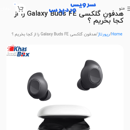
0
منو
تومان
0
هدفون گلکسی Galaxy Buds FE را از
کجا بخریم ؟
Home
رپورتاژ
هدفون گلکسی Galaxy Buds FE را از کجا بخریم ؟