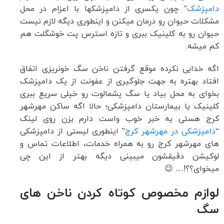
دامپزشک
” چون یکسری از دامپزشکها با اعزام در محل
مشکلات حیوان رو درمان میکنن و اینطوری دیگه لازم نیست
حیوان رو به کلینیک ببری و تازه استرس پت خوشگلت هم
کم میشه.
اگه خدایی نکرده موقع گرفتن ناخن سگ خونریزی اتفاق
افتاد بهتره به جهت جلوگیری از عفونت از یک دامپزشک
بخوای به محل بیاد یا سگ پشمالوت رو خیلی سریع ببری
کلینیک یا بیمارستان دامپزشکی؛ حالا اگه ساکن مهرشهر
کرج هستی یه خبر خوب واست دارم بزن روی لینک
“
دامپزشکی در مهرشهر کرج
” اینطوری لیستی از دامپزشکی
های مهرشهر کرج رو به همراه خدمات، اطلاعات تماس و
لوکیشن دقیقشون میبینی دیگه بهتر از این چی
میخوای؟؟!… 😉
لوازم مخصوص کوتاه کردن ناخن های
سگ