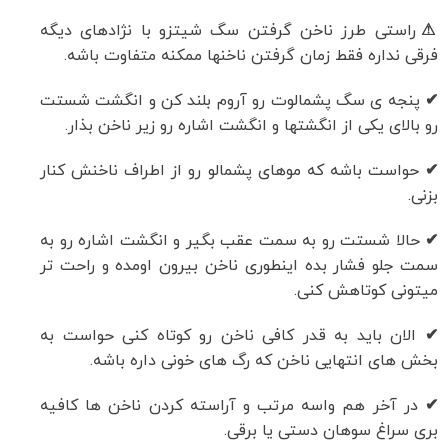
⚠
راستی طرز ناخن گرفتن سگ شیتزو با نژادهای دیگه
فرقی نداره فقط زمان گرفتن ناخنها ممکنه متفاوت باشه.
✔
پنجه ی سگ پشمالوت رو آروم بلند کن و انگشت شستت
رو بالای یکی از انگشتها و انگشت اشاره رو زیر ناخن بذار.
✔
حواست باشه که موهای پشمالو رو از اطراف ناخنش کنار
بزنی.
✔
حالا شستت رو به سمت عقب بگیر و انگشت اشاره رو به
سمت جلو فشار بده اینطوری ناخن بیرون اومده و راحت تر
میتونی کوتاهش کنی.
✔
الان باید به قدر کافی ناخن رو کوتاه کنی حواست به
بخش های انتهایی ناخن که رگ های خونی داره باشه.
✔
در آخر هم واسه مرتب و آراسته کردن ناخن ها کافیه
بری سراغ سوهان دستی یا برقی.