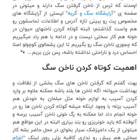
اومدند که ترس از ناخن گرفتن سگ دارند و میتونی در
صفحه ی “
آرایشگاه سگ و گربه
” لیستی از آرایشگاه های
مخصوص پت رو ببینی تازه آدرس و اطلاعات تماسشون رو
هم واست گذاشتم؛ البته کوتاه کردن ناخنهای حیوان در
خونه هم کار سختی نیست و در ادامه با هم یاد میگیریم
که چجوری ناخن سگ رو بگیریم تا این پشمالوی کوچولو اصلا
احساس درد و ناراحتی نداشته باشه، پس بزن بریم… 🐾
اهمیت کوتاه کردن ناخن سگ
بهت گفتم که گرفتن ناخن های سگ بخشی از نظافت و
بهداشت حیوانه؛ اگه ناخن ها بلند باشه ممکنه علاوه بر وارد
کردن آسیب به لوازم خونه مثل مبلمان به خودش هم
آسیب بزنه؛ با وجود اینکه میشه کوتاه کردن ناخن ها رو در
خونه انجام داد اما ممکنه به رگ خونی ناخن آسیب برسه و
آنوقته که باید خونریزی رو بند بیاری البته در این مواقع هم
میتونی از یک دامپزشک سیار بخوای در محل حاضر بشه کار
سختی هم پیش رو نداری کافیه بزنی روی لینک “
اعزام