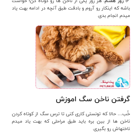
✅ روز هفتم:
هر روز یکی از ناخن ها رو کوتاه کن؛ حواست
باشه که اینکار رو آروم و بادقت طبق آنچه در ادامه بهت یاد
میدم انجام بدی.
گرفتن ناخن سگ اموزش
خُب… حالا که تونستی کاری کنی تا ترس سگ از کوتاه کردن
ناخن ها از بین بره باید طبق مراحلی که بهت یاد میدم
ناخنهاش رو بگیری.