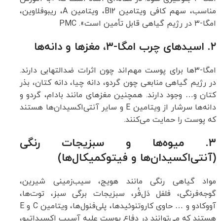
مناسب، سهم کافی ویتامین B12، ویتامین A، ریبوفلاوین،
امگا-۳ در رژیم گیاهی قابل تأمین است».
PMC
۲. اسیدهای چرب امگا-۳، مغزها و دانه‌ها
امگا-۳ها برای پوست مهم‌اند چون اثرات ضدالتهابی دارند.
در رژیم گیاهی منابعی چون گردو، دانه چیا، دانه کتان، بذر
کتان و… وجود دارند. همچنین مغزهای مانند بادام، گردو و
دانه‌ها سرشار از ویتامین E و سایر آنتی‌اکسیدان‌ها هستند
که پوست را حمایت می‌کنند.
۳. میوه‌ها و سبزیجات رنگی
(آنتی‌اکسیدان‌ها و فیتوکمیکال‌ها)
مواد گیاهی رنگی مانند هویج، سیب‌زمینی شیرین،
گوجه‌فرنگی، فلفل دَل‌فُر، سبزیجات برگی سبز، توت‌ها،
آووکادو و … حاوی کاروتنوئیدها، پلی‌فنول‌ها، ویتامین C و E
هستند که می‌توانند در دفاع پوست علیه آسیب اکسیداتیو،