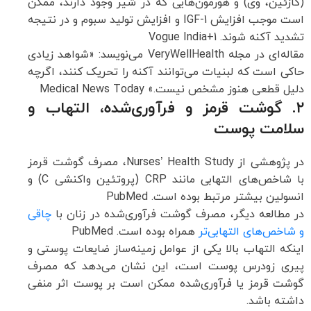
(کازئین، وی) و هورمون‌هایی که در شیر وجود دارند، ممکن
است موجب افزایش IGF-1 و افزایش تولید سبوم و در نتیجه
تشدید آکنه شوند.
+1
Vogue India
مقاله‌ای در مجله VeryWellHealth می‌نویسد: «شواهد زیادی
حاکی است که لبنیات می‌توانند آکنه را تحریک کنند، اگرچه
دلیل قطعی هنوز مشخص نیست.»
Medical News Today
۲. گوشت قرمز و فرآوری‌شده، التهاب و
سلامت پوست
در پژوهشی از Nurses’ Health Study، مصرف گوشت قرمز
با شاخص‌های التهابی مانند CRP (پروتئین واکنشی C) و
انسولین بیشتر مرتبط بوده است.
PubMed
در مطالعه دیگر، مصرف گوشت فرآوری‌شده در زنان با
چاقی
و شاخص‌های التهابی‌تر
همراه بوده است.
PubMed
اینکه التهاب بالا یکی از عوامل زمینه‌ساز ضایعات پوستی و
پیری زودرس پوست است، این نشان می‌دهد که مصرف
گوشت قرمز یا فرآوری‌شده ممکن است بر پوست اثر منفی
داشته باشد.