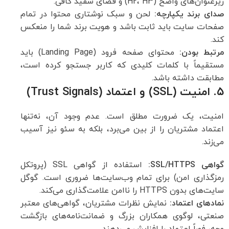
زیرعنوان‌های واضح (H2، H3) و فضای سفید کافی.
صدای برند یکپارچه
:
لحن و سبک نوشتاری محتوا در تمام
صفحات سایت باید ثابت باشد و هویت برند شما را منعکس
کند.
مرتبط بودن
:
محتوای صفحه فرود (Landing Page) باید
مستقیماً با کلمات کلیدی که کاربر جستجو کرده است،
مطابقت داشته باشد.
۵. امنیت (SSL) و اعتماد (Trust Signals)
امنیت، یک ضرورت مطلق است. عدم وجود آن، نه‌تنها
اعتماد مشتریان را از بین می‌برد، بلکه به سئو نیز آسیب
می‌زند.
گواهی
SSL/HTTPS:
استفاده از گواهی SSL (پروتکل
رمزگذاری امن) برای تمام وب‌سایت‌ها ضروری است. گوگل
سایت‌های بدون HTTPS را ناامن علامت‌گذاری می‌کند.
نمادهای اعتماد
:
نمایش نظرات مشتریان، گواهی‌های معتبر
صنعتی، لوگوی همکاران بزرگ و ضمانت‌نامه‌های بازگشت