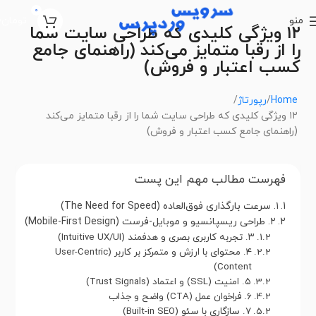
0
منو
تومان
0
۱۲ ویژگی کلیدی که طراحی سایت شما
را از رقبا متمایز می‌کند (راهنمای جامع
کسب اعتبار و فروش)
Home
رپورتاژ
۱۲ ویژگی کلیدی که طراحی سایت شما را از رقبا متمایز می‌کند
(راهنمای جامع کسب اعتبار و فروش)
فهرست مطالب مهم این پست
۱. سرعت بارگذاری فوق‌العاده (The Need for Speed)
۲. طراحی ریسپانسیو و موبایل-فرست (Mobile-First Design)
۳. تجربه کاربری بصری و هدفمند (Intuitive UX/UI)
۴. محتوای با ارزش و متمرکز بر کاربر (User-Centric
Content)
۵. امنیت (SSL) و اعتماد (Trust Signals)
۶. فراخوان عمل (CTA) واضح و جذاب
۷. سازگاری با سئو (Built-in SEO)