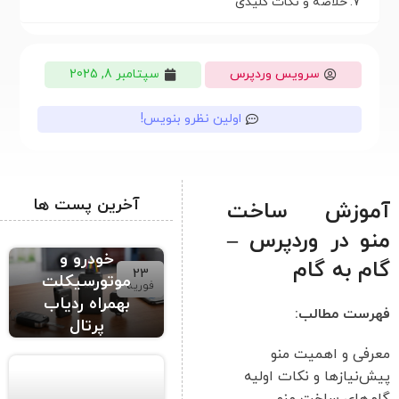
خلاصه و نکات کلیدی
سرویس وردپرس
سپتامبر 8, 2025
اولین نظرو بنویس!
آخرین پست ها
آموزش ساخت
ردیاب حرفه ای
منو در وردپرس –
خودرو و
گام به گام
23
موتورسیکلت
فوریه
بهمراه ردیاب
فهرست مطالب:
پرتال
معرفی و اهمیت منو
پیش‌نیازها و نکات اولیه