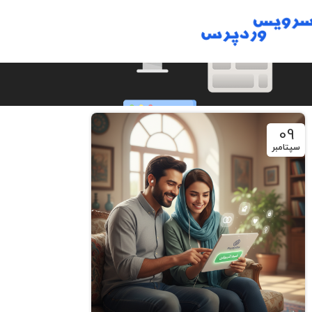
09
سپتامبر