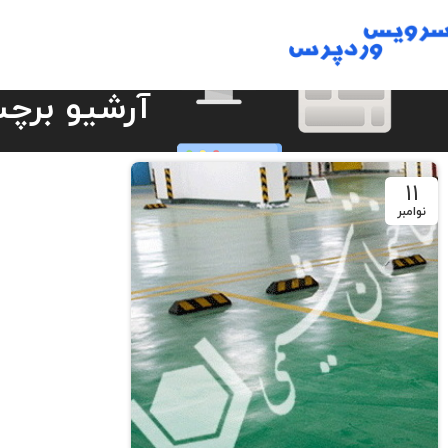
آرشیو برچس
11
نوامبر