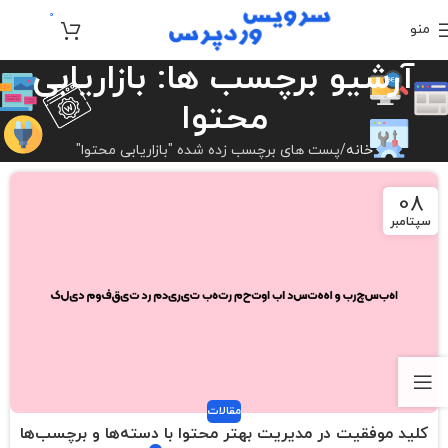
0
منو
تومان
0
آرشیو برچسب ها: بازاریابی
محتوا
خانه
پست های برچسب زده شده "بازاریابی محتوا"
08
سپتامبر
مقالات
کلید موفقیت در مدیریت بهتر محتوا با دسته‌ها و برچسب‌ها