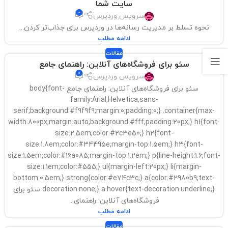
سایت شما
0
سرویس وردپرس
نحوه تسلط بر مدیریت رسانه‌ها در وردپرس برای جذاب‌تر کردن...
ادامه مطلب
مقالات
سئو برای فروشگاه‌های آنلاین: راهنمای جامع
0
سرویس وردپرس
سئو برای فروشگاه‌های آنلاین: راهنمای جامع body{font-
family:Arial,Helvetica,sans-
serif;background:#f9f9f9;margin:0;padding:0;} .container{max-
width:800px;margin:auto;background:#fff;padding:20px;} h1{font-
size:2.5em;color:#2c3e50;} h2{font-
size:1.8em;color:#34495e;margin-top:1.5em;} h3{font-
size:1.5em;color:#16a085;margin-top:1.2em;} p{line-height:1.6;font-
size:1.1em;color:#555;} ul{margin-left:20px;} li{margin-
bottom:0.5em;} strong{color:#e74c3c;} a{color:#2980b9;text-
decoration:none;} a:hover{text-decoration:underline;} سئو برای
فروشگاه‌های آنلاین: راهنمای...
ادامه مطلب
مقالات