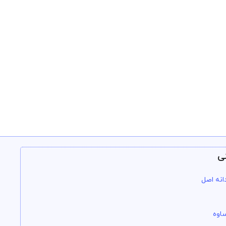
ی
انه اصل
اوه