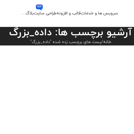
VIP
سرویس ها و خدمات
قالب و افزونه
طراحی سایت
بلاگ
…
آرشیو برچسب ها: داده_بزرگ
خانه
پست های برچسب زده شده "داده_بزرگ"