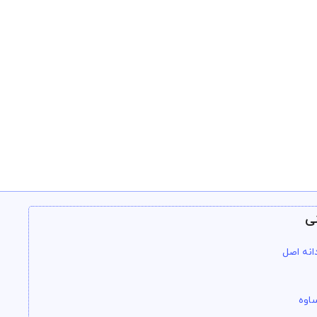
ی
انه اصل
اوه