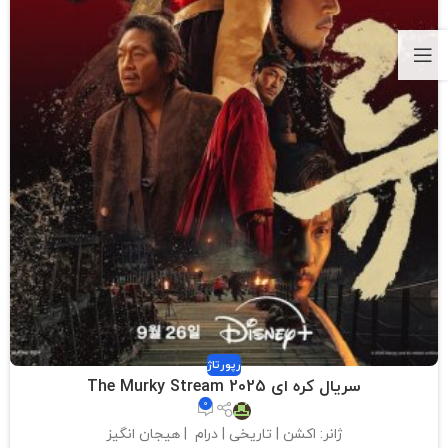
رپورتاژ
سریال کره ای The Murky Stream 2025
0
ژانر: اکشن | تاریخی | درام | هیجان انگیز