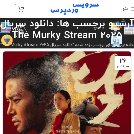
0
منو
تومان
0
آرشیو برچسب ها: دانلود سریال
The Murky Stream 2025
خانه
پست های برچسب زده شده "دانلود سریال The Murky Stream 2025"
26
سپتامبر