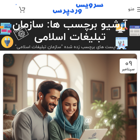
0
منو
تومان
0
آرشیو برچسب ها: سازمان
تبلیغات اسلامی
خانه
پست های برچسب زده شده "سازمان تبلیغات اسلامی"
09
سپتامبر