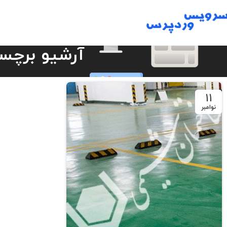
آرشیو برچس
11
نوامبر