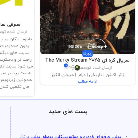
معرفی سایت
ارسال شده تو
دانلود رایگان سری
بدون محدودیت . 
سایت های دیگه ج
رپورتاژ
راحت تر و دسترسی
سریال کره ای The Murky Stream 2025
می شود.سایت دارای
0
ارسال شده توسط
هست.بیشتر سریا
ژانر: اکشن | تاریخی | درام | هیجان انگیز
همچنین زیرنویس 
ادامه مطلب
حال تکمیل شدن استبیش از
پست های جدید
.
ردیاب حرفه ای خودرو و موتورسیکلت بهمراه ردیاب پرتال