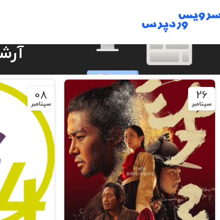
آرشی
08
26
سپتامبر
سپتامبر