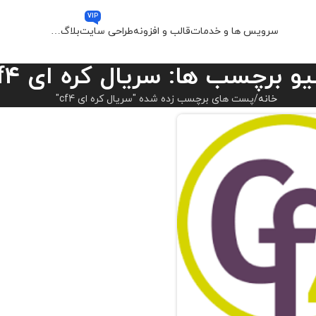
VIP
سرویس ها و خدمات
قالب و افزونه
طراحی سایت
بلاگ
…
و برچسب ها: سریال کره ای cf4
خانه
پست های برچسب زده شده "سریال کره ای cf4"