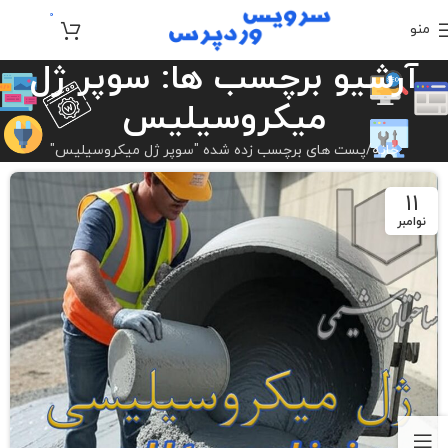
0
منو
تومان
0
آرشیو برچسب ها: سوپر ژل
میکروسیلیس
خانه
پست های برچسب زده شده "سوپر ژل میکروسیلیس"
11
نوامبر