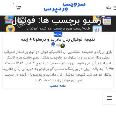
0
منو
تومان
0
آرشیو برچسب ها: فوتبال
خانه
پست های برچسب زده شده "فوتبال"
رپورتاژ
نتیجه فوتبال رئال مادرید و بارسلونا + زنده
0
بازی بزرگ و همیشه تماشایی ال کلاسیکو میان دو تیم پرافتخار اسپانیا
یعنی رئال مادرید و بارسلونا در چارچوب هفته دهم رقابت های لالیگا
اسپانیا برگزار می شود. این دیدار حساس در تاریخ 4 آبان 1404 ساعت
18:45 به وقت ایران در ورزشگاه سانتیاگو برنابئو به میزبانی رئال مادرید
برگزار خواهد شد. نتیجه فوتبال رئال مادرید و بارسلونا + زنده در سایت
هورادی فوتبال زنده تماشا کنید
ادامه مطلب