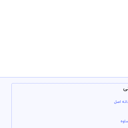
ی
انه اصل
اوه