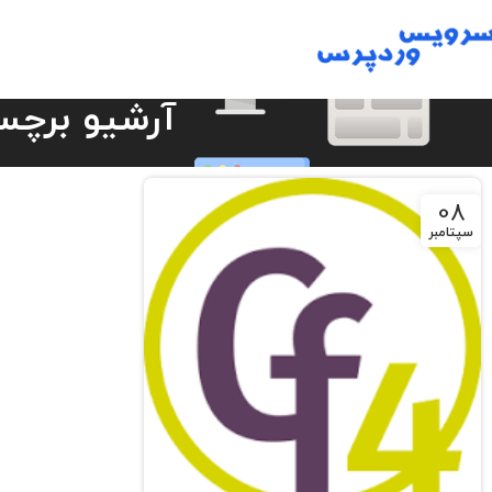
آرشیو برچس
08
سپتامبر