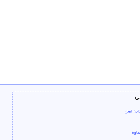
ی
انه اصل
اوه