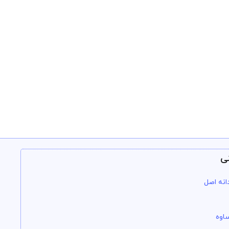
ی
انه اصل
اوه