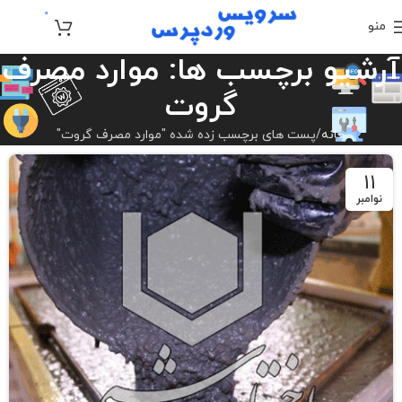
0
منو
تومان
0
آرشیو برچسب ها: موارد مصرف
گروت
خانه
پست های برچسب زده شده "موارد مصرف گروت"
11
نوامبر