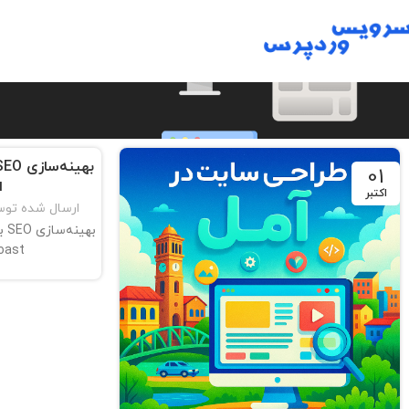
01
ا
اکتبر
ارسال شده تو
به
Yoast در دنیای ام