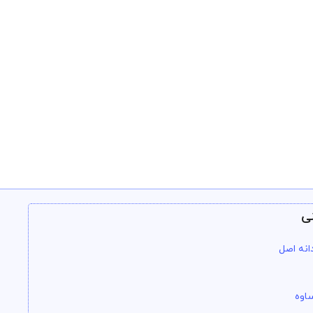
ی
انه اصل
اوه