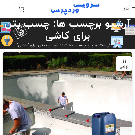
0
منو
تومان
0
آرشیو برچسب ها: چسب بتن
برای کاشی
خانه
پست های برچسب زده شده "چسب بتن برای کاشی"
11
نوامبر