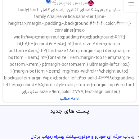
0
سرویس وردپرس
سئو برای فروشگاه‌های آنلاین: راهنمای کامل body{font-
family:Arial,Helvetica,sans-serif;line-
height:1.6;margin:0;padding:0;background:#f9f9f9;color:#333;}
.container{max-
width:900px;margin:auto;padding:20px;background:#fff;}
h1,h2,h3{color:#2c3e50;} h1{font-size:2.5em;margin-
bottom:0.5em;} h2{font-size:1.8em;margin-top:1.5em;margin-
bottom:0.5em;} h3{font-size:1.4em;margin-top:1.2em;margin-
bottom:0.3em;} p{margin-bottom:1em;} ul{margin-left:20px;}
li{margin-bottom:0.5em;} img{max-width:100%;height:auto;}
blockquote{margin:20px 0;border-left:4px solid #3498db;padding-
left:15px;color:#555;font-style:italic;} footer{margin-top:2em;font-
size:0.9em;color:#777;text-align:center;} سئو برای...
ادامه مطلب
پست های جدید
.
ردیاب حرفه ای خودرو و موتورسیکلت بهمراه ردیاب پرتال