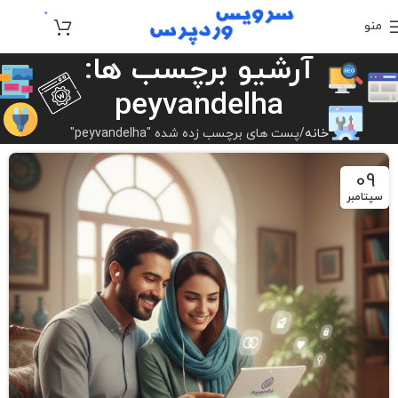
0
منو
تومان
0
آرشیو برچسب ها:
peyvandelha
خانه
پست های برچسب زده شده "peyvandelha"
09
سپتامبر