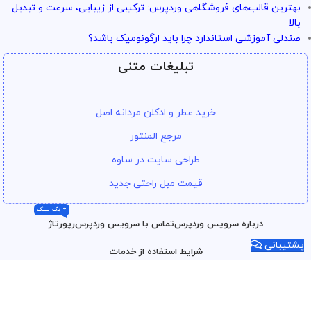
بهترین قالب‌های فروشگاهی وردپرس: ترکیبی از زیبایی، سرعت و تبدیل
بالا
صندلی آموزشی استاندارد چرا باید ارگونومیک باشد؟
تبلیغات متنی
خرید عطر و ادکلن مردانه اصل
مرجع المنتور
طراحی سایت در ساوه
قیمت مبل راحتی جدید
+ بک لینک
درباره سرویس وردپرس
تماس با سرویس وردپرس
رپورتاژ
پشتیبانی
شرایط استفاده از خدمات
تمامی حقوق محتوا و سرویس ها برای
سرویس وردپرس
محفوظ است.
بازنشر و انتشار محتوا فقط با درج نام و لینک.