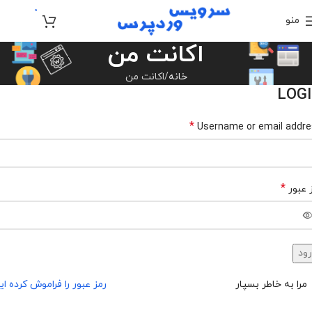
0
منو
تومان
0
اکانت من
خانه
اکانت من
LOG
*
Username or email addr
*
 عبور
ود
مرا به خاطر بسپار
رمز عبور را فراموش کرده ای