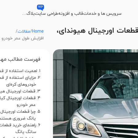
VIP
سرویس ها و خدمات
قالب و افزونه
طراحی سایت
بلاگ
…
قطعات اورجینال هیوندای،
Home
مقالات
افزایش طول عمر خودرو با
فهرست مطالب مهم
اهمیت استفاده از قط
مزایای استفاده از قط
خودروهای کره‌ای
قطعات اورجینال هیو
قطعات اورجینال کیا؛
عمر خودرو
چرا قطعات اورجینال
یانگ ضروری هستند
راهنمای خرید قطعات 
سانگ یانگ