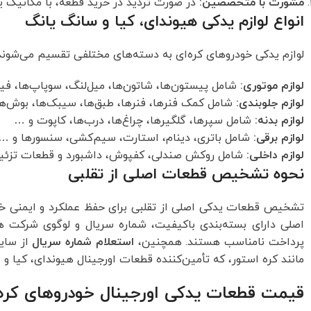
مشورت با متخصصین:
در صورت تردید در خرید قطعه، با مکانیک ی
انواع لوازم یدکی هیوندای، کیا و سانگ یانگ
لوازم یدکی خودروهای کره‌ای به دسته‌های مختلفی تقسیم می‌شوند که
لوازم موتوری:
شامل پیستون‌ها، شاتون‌ها، میل‌لنگ، سوپاپ‌ها، فیل
لوازم جلوبندی:
شامل کمک فنرها، فنرها، طبق‌ها، سیبک‌ها، بوش‌ه
لوازم بدنه:
شامل سپرها، گلگیرها، چراغ‌ها، درب‌ها، کاپوت و …
لوازم برقی:
شامل باتری، دینام، استارت، سیم‌کشی، سنسورها و …
لوازم داخلی:
شامل روکش صندلی، کفپوش، داشبورد و قطعات تزئی
نحوه تشخیص قطعات اصلی از تقلبی
تشخیص قطعات یدکی اصلی از تقلبی برای حفظ عملکرد و ایمنی خو
اصلی دارای بسته‌بندی باکیفیت، شماره سریال و لوگوی شرکت 
پرداخت نامناسب هستند. همچنین،
استعلام شماره سریال
از سایت
مانند کره استور، که تأمین‌کننده قطعات اورجینال هیوندای، کیا و
قیمت قطعات یدکی اورجینال خودروهای کره‌