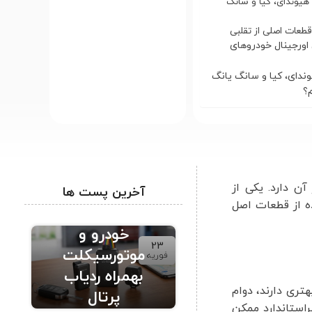
 هیوندای، کیا و سانگ
عات اصلی از تقلبی
ورجینال خودروهای
ندای، کیا و سانگ یانگ
م؟
ن دارد. یکی از
آخرین پست ها
ه از قطعات اصل
ردیاب حرفه ای
خودرو و
23
موتورسیکلت
فوریه
بهمراه ردیاب
تری دارند، دوام
پرتال
راستاندارد ممکن