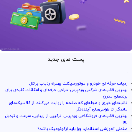
پست های جدید
ارائه خدمات با تضمین!
تو سرویس وردپرس همه چی تضمین
.
بازگشت وجه داره
ردیاب حرفه ای خودرو و موتورسیکلت بهمراه ردیاب پرتال
با خیال راحت میتونی از خدمات و سرویس ها استفاده کنی
بهترین قالب‌های شرکتی وردپرس: طراحی حرفه‌ای و امکانات کلیدی برای
برندهای مدرن
قالب‌های خبری و مجله‌ای که صفحه را روایت می‌کنند: از کلاسیک‌های
ماندگار تا طراحی‌های آینده‌نگر
بهترین قالب‌های فروشگاهی وردپرس: ترکیبی از زیبایی، سرعت و تبدیل
بالا
صندلی آموزشی استاندارد چرا باید ارگونومیک باشد؟