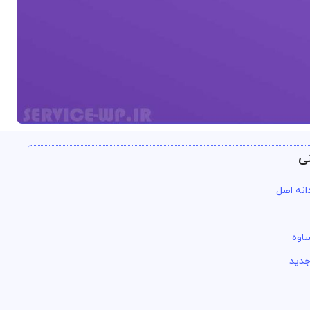
ی
انه اصل
اوه
جدید