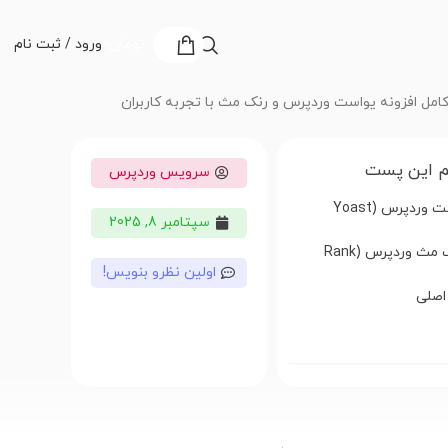
تومان
0
ورود / ثبت نام
امل افزونه یواست وردپرس و رنک مث با تجربه کاربران
 این پست
سرویس وردپرس
۱. معرفی افزونه یواست وردپرس (Yoast
سپتامبر 8, 2025
۲. معرفی افزونه رنک مث وردپرس (Rank
اولین نظرو بنویس!