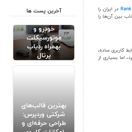
Rank
در ایران را
آخرین پست ها
خاب بین آن‌ها را
ردیاب حرفه ای
خودرو و
23
موتورسیکلت
فوریه
بهمراه ردیاب
بط کاربری ساده،
پرتال
ت خوبی دارد، اما بسیاری از
بهترین قالب‌های
شرکتی وردپرس:
طراحی حرفه‌ای و