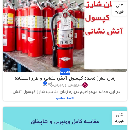
04
فوریه
مقالات
زمان شارژ مجدد کپسول آتش نشانی و طرز استفاده
0
سرویس وردپرس
در این مقاله میخواهیم درباره زمان مناسب شارژ کپسول آتش...
ادامه مطلب
04
فوریه