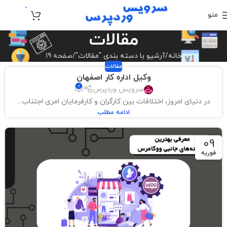
0
منو
تومان
0
مقالات
خانه
آرشیو با دسته بندی "مقالات"
صفحه 19
مقالات
وکیل اداره کار اصفهان
0
سرویس وردپرس
در دنیای امروز، اختلافات بین کارگران و کارفرمایان امری اجتناب...
ادامه مطلب
09
فوریه