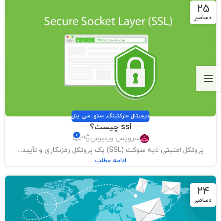
25
دسامبر
دیجیتال مارکتینگ
,
سئو
,
سی پنل
ssl چیست؟
0
سرویس وردپرس
پروتکل امنیتی لایه سوکت (SSL) یک پروتکل رمزنگاری و تأیید...
ادامه مطلب
24
دسامبر