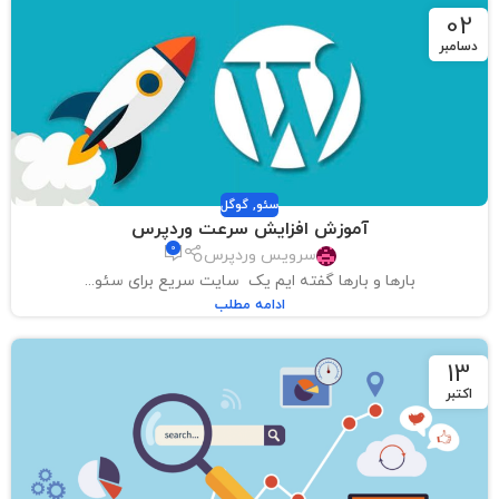
02
دسامبر
سئو
,
گوگل
آموزش افزایش سرعت وردپرس
0
سرویس وردپرس
بارها و بارها گفته ایم یک سایت سریع برای سئو...
ادامه مطلب
13
اکتبر