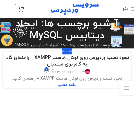
0
منو
تومان
0
آرشیو برچسب ها: ایجاد
دیتابیس MySQL
خانه
پست های برچسب زده شده "ایجاد دیتابیس MySQL"
مقالات
نحوه نصب وردپرس روی لوکال هاست XAMPP – راهنمای گام
به گام برای مبتدیان
0
سرویس وردپرس
نحوه نصب وردپرس روی لوکال هاست XAMPP – راهنمای گام...
ادامه مطلب