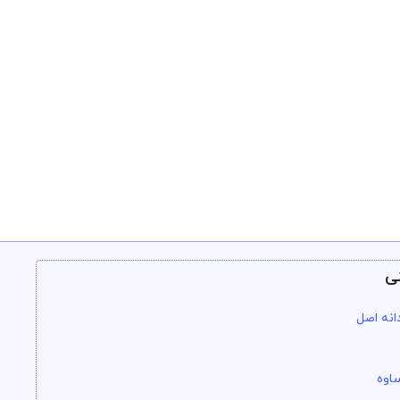
ی
انه اصل
اوه