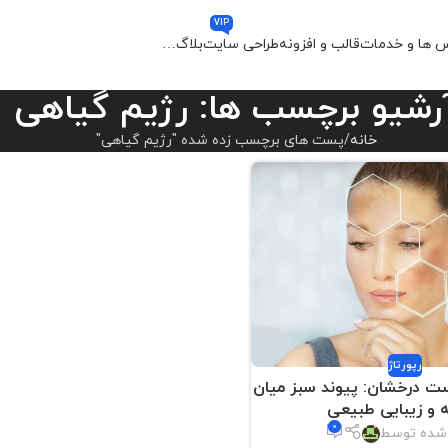
VIP
 ها و خدمات
قالب و افزونه
طراحی سایت
بلاگ
…
رشیو برچسب ها: رژیم گیاهی
خانه
پست های برچسب زده شده "رژیم گیاهی"
رپورتاژ
ست درخشان: پیوند سبز میان
 و زیبایی طبیعی
0
 شده توسط