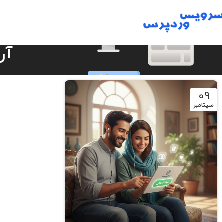
آر
09
سپتامبر