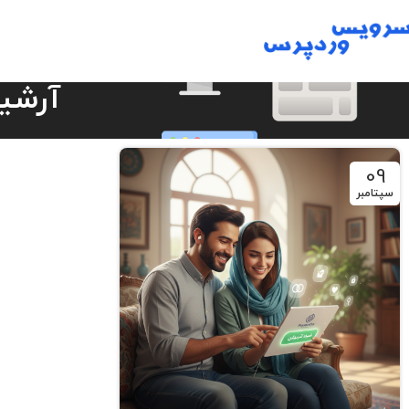
آرشی
09
سپتامبر